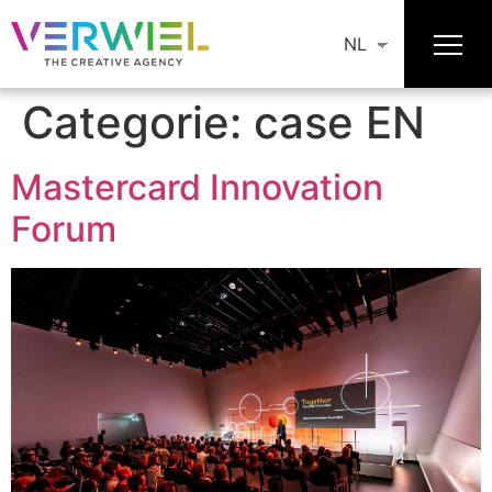
NL
Categorie:
case EN
Mastercard Innovation
Forum