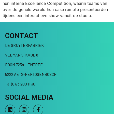
hun interne Excellence Competition, waarin teams van
over de gehele wereld hun case remote presenteerden
tijdens een interactieve show vanuit de studio.
CONTACT
DE GRUYTERFABRIEK
VEEMARKTKADE 8
ROOM 7234 – ENTREE L
5222 AE ‘S-HERTOGENBOSCH
+31 (0)73 200 11 30
SOCIAL MEDIA